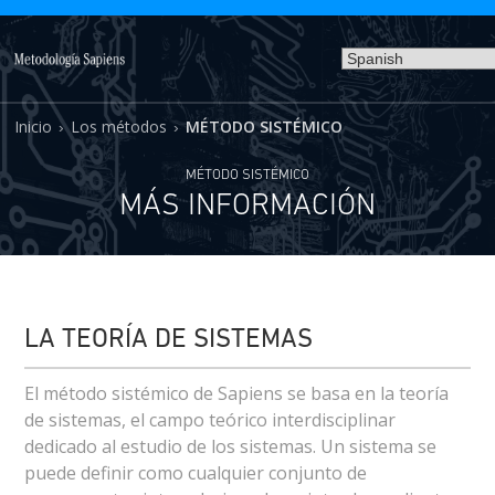
Inicio
Los métodos
MÉTODO SISTÉMICO
›
›
MÉTODO SISTÉMICO
MÁS INFORMACIÓN
LA TEORÍA DE SISTEMAS
El método sistémico de Sapiens se basa en la teoría
de sistemas, el campo teórico interdisciplinar
dedicado al estudio de los sistemas. Un sistema se
puede definir como cualquier conjunto de